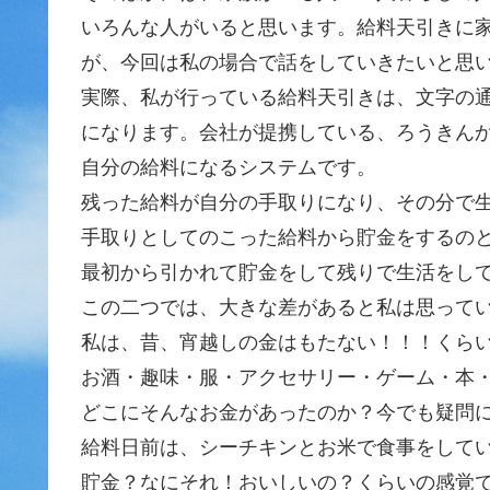
いろんな人がいると思います。給料天引きに
が、今回は私の場合で話をしていきたいと思
実際、私が行っている給料天引きは、文字の
になります。会社が提携している、ろうきん
自分の給料になるシステムです。
残った給料が自分の手取りになり、その分で
手取りとしてのこった給料から貯金をするの
最初から引かれて貯金をして残りで生活をし
この二つでは、大きな差があると私は思って
私は、昔、宵越しの金はもたない！！！くら
お酒・趣味・服・アクセサリー・ゲーム・本
どこにそんなお金があったのか？今でも疑問
給料日前は、シーチキンとお米で食事をして
貯金？なにそれ！おいしいの？くらいの感覚