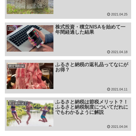
2021.04.25
株式投資・積立NISAを始めて一
雑記
年間経過した結果
2021.04.18
ふるさと納税の返礼品ってなにが
固定費削減
お得？
2021.04.11
ふるさと納税は節税メリット？！
固定費削減
ふるさと納税制度についてだれに
でもわかるように解説
2021.04.04